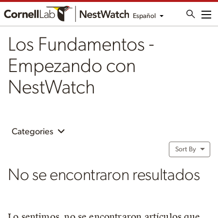
Español
Me
Los Fundamentos -
Empezando con
NestWatch
Categories
Sort By
No se encontraron resultados
Lo sentimos, no se encontraron artículos que