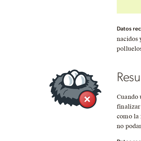
Datos rec
nacidos 
polluelo
Resu
Cuando u
finaliza
como la 
no podam