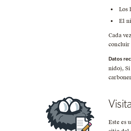
Los 
El n
Cada vez
concluir
Datos rec
nido), S
carboner
Visit
Este es 