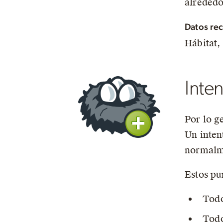
alrededo
Datos rec
Hábitat, 
Inte
Por lo g
Un inten
normalme
Estos pu
Todo
Todo