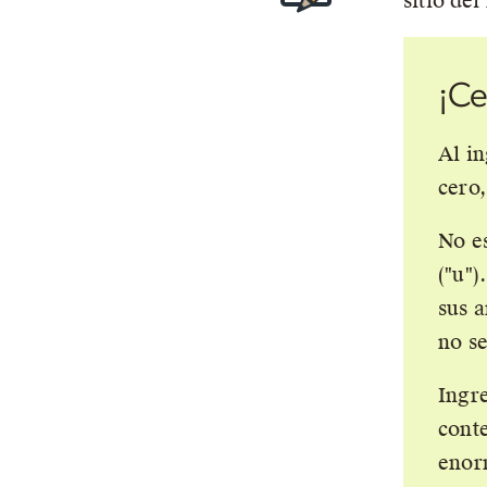
sitio del
¡Ce
Al in
cero
No e
(
u
)
sus a
no se
Ingr
conte
enor