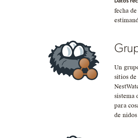
Datos rec
fecha de 
estimand
Gru
Un grupo
sitios d
NestWatc
sistema 
para cos
de nidos