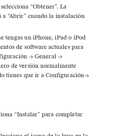
o selecciona “Obtener”. La
 a “Abrir” cuando la instalación
que tengas un iPhone, iPad o iPod
entos de software actuales para
nfiguración → General →
mero de versión normalmente
olo tienes que ir a Configuración→
ciona “Instalar” para completar
lecciona el ícono de la lupa en la