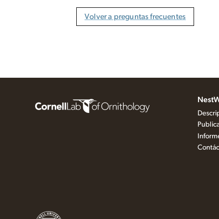
Volver a preguntas frecuentes
NestW
Descri
Public
Inform
Contác